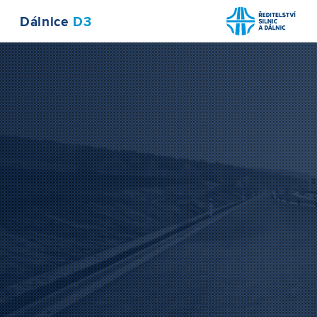
Dálnice
D3