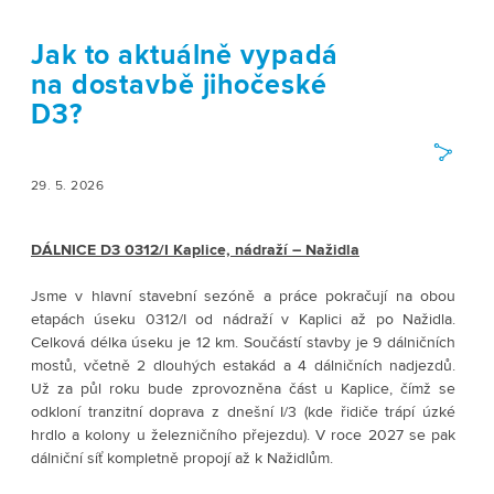
Jak to aktuálně vypadá
na dostavbě jihočeské
D3?
29. 5. 2026
DÁLNICE D3 0312/I Kaplice, nádraží – Nažidla
Jsme v hlavní stavební sezóně a práce pokračují na obou 
etapách úseku 0312/I od nádraží v Kaplici až po Nažidla. 
Celková délka úseku je 12 km. Součástí stavby je 9 dálničních 
mostů, včetně 2 dlouhých estakád a 4 dálničních nadjezdů. 
Už za půl roku bude zprovozněna část u Kaplice, čímž se 
odkloní tranzitní doprava z dnešní I/3 (kde řidiče trápí úzké 
hrdlo a kolony u železničního přejezdu). V roce 2027 se pak 
dálniční síť kompletně propojí až k Nažidlům. 