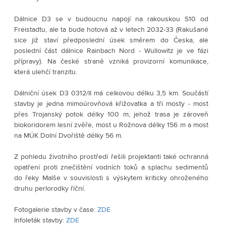
Dálnice D3 se v budoucnu napojí na rakouskou S10 od 
Freistadtu, ale ta bude hotová až v letech 2032-33 (Rakušané 
sice již staví předposlední úsek směrem do Česka, ale 
poslední část dálnice Rainbach Nord - Wullowitz je ve fázi 
přípravy). Na české straně vzniká provizorní komunikace, 
která ulehčí tranzitu.
Dálniční úsek D3 0312/II má celkovou délku 3,5 km. Součástí 
stavby je jedna mimoúrovňová křižovatka a tři mosty - most 
přes Trojanský potok délky 100 m, jehož trasa je zároveň 
biokoridorem lesní zvěře, most u Rožnova délky 156 m a most 
na MÚK Dolní Dvořiště délky 56 m. 
Z pohledu životního prostředí řešili projektanti také ochranná 
opatření proti znečištění vodních toků a splachu sedimentů 
do řeky Malše v souvislosti s výskytem kriticky ohroženého 
druhu perlorodky říční.
Fotogalerie stavby v čase: 
ZDE
Infoleták stavby: 
ZDE