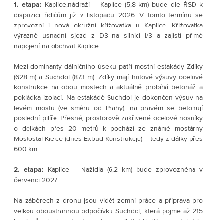
1. etapa:
 Kaplice,nádraží – Kaplice (5,8 km) bude dle ŘSD k 
dispozici řidičům již v listopadu 2026. V tomto termínu se 
zprovozní i nová okružní křižovatka u Kaplice. Křižovatka 
výrazně usnadní sjezd z D3 na silnici I/3 a zajistí přímé 
napojení na obchvat Kaplice. 
Mezi dominanty dálničního úseku patří mostní estakády Zdíky 
(628 m) a Suchdol (873 m). Zdíky mají hotové výsuvy ocelové 
konstrukce na obou mostech a aktuálně probíhá betonáž a 
pokládka izolací. Na estakádě Suchdol je dokončen výsuv na 
levém mostu (ve směru od Prahy), na pravém se betonují 
poslední pilíře. Přesné, prostorově zakřivené ocelové nosníky 
o délkách přes 20 metrů k pochází ze známé mostárny 
Mostostal Kielce (dnes Exbud Konstrukcje) – tedy z dálky přes 
600 km. 
2. etapa:
 Kaplice – Nažidla (6,2 km) bude zprovozněna v 
červenci 2027.
Na záběrech z dronu jsou vidět zemní práce a příprava pro 
velkou oboustrannou odpočívku Suchdol, která pojme až 215 