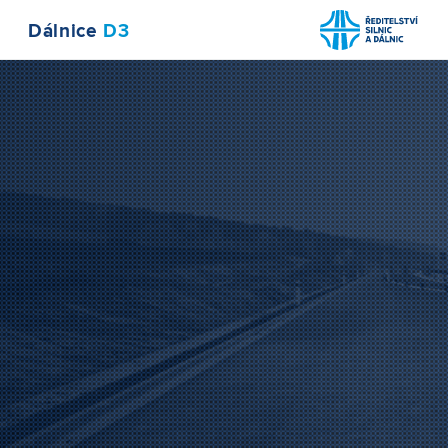
Dálnice
D3