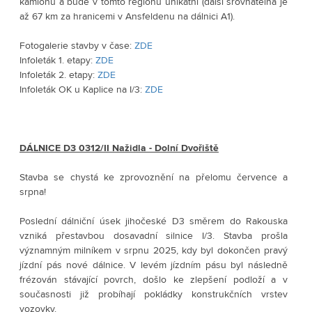
kamionů a bude v tomto regionu unikátní (další srovnatelná je 
až 67 km za hranicemi v Ansfeldenu na dálnici A1).
Fotogalerie stavby v čase: 
ZDE
Infoleták 1. etapy: 
ZDE
Infoleták 2. etapy: 
ZDE
Infoleták OK u Kaplice na I/3: 
ZDE
DÁLNICE D3 0312/II Nažidla - Dolní Dvořiště
Stavba se chystá ke zprovoznění na přelomu července a 
srpna! 
Poslední dálniční úsek jihočeské D3 směrem do Rakouska 
vzniká přestavbou dosavadní silnice I/3. Stavba prošla 
významným milníkem v srpnu 2025, kdy byl dokončen pravý 
jízdní pás nové dálnice. V levém jízdním pásu byl následně 
frézován stávající povrch, došlo ke zlepšení podloží a v 
současnosti již probíhají pokládky konstrukčních vrstev 
vozovky. 